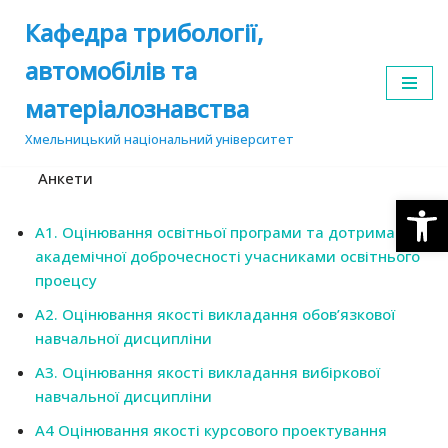
Кафедра трибології,
Перейти
автомобілів та
до
вмісту
матеріалознавства
Хмельницький національний університет
Анкети
Відкр
А1. Оцінювання освітньої програми та дотримання
академічної доброчесності учасниками освітнього
проецсу
А2. Оцінювання якості викладання обов’язкової
навчальної дисципліни
А3. Оцінювання якості викладання вибіркової
навчальної дисципліни
А4 Оцінювання якості курсового проектування