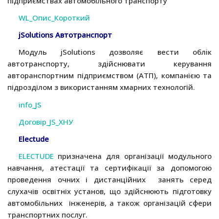
підприємствах автомобільного транспорту
WL_Опис_Короткий
jSolutions Автотранспорт
Модуль jSolutions дозволяє вести облiк
автотранспорту, здiйснювати керування
авторанспортним підприємством (АТП), компанією та
підрозділом з використанням хмарних технологій.
info_JS
Договір_JS_ХНУ
Electude
ELECTUDE
призначена для організації модульного
навчання, атестації та сертифікації за допомогою
проведення очних і дистанційних занять серед
слухачів освітніх установ, що здійснюють підготовку
автомобільних інженерів, а також організацій сфери
транспортних послуг.